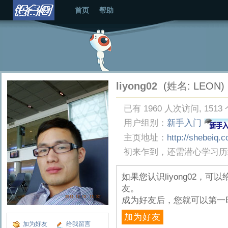
首页
帮助
liyong02
(姓名: LEON)
已有 1960 人次访问, 1513
用户组别：
新手入门
主页地址：
http://shebeiq.
初来乍到，还需潜心学习
如果您认识liyong02，
友。
成为好友后，您就可以第一
加为好友
加为好友
给我留言