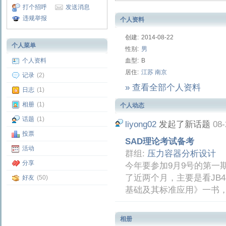
打个招呼
发送消息
违规举报
个人资料
创建:
2014-08-22
个人菜单
性别:
男
血型:
B
个人资料
居住:
江苏
南京
记录
(2)
» 查看全部个人资料
日志
(1)
相册
(1)
个人动态
话题
(1)
liyong02
发起了新话题
08-
投票
SAD理论考试备考
活动
群组:
压力容器分析设计
分享
今年要参加9月9号的第一
了近两个月，主要是看JB
好友
(50)
基础及其标准应用》一书
相册