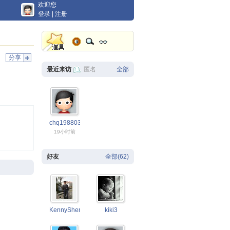
欢迎您
登录
|
注册
分享
最近来访
匿名
全部
chq19880305
19小时前
好友
全部(62)
KennyShen
kiki3