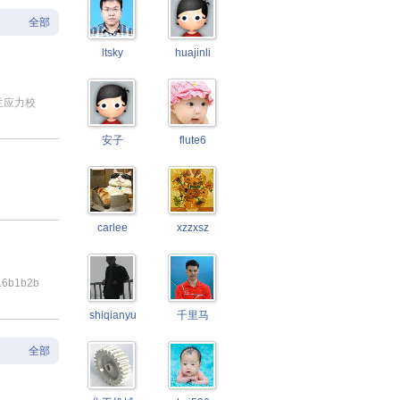
全部
ltsky
huajinli
兰应力校
安子
flute6
carlee
xzzxsz
16b1b2b
shiqianyu
千里马
全部