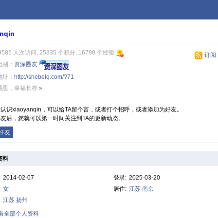
nqin
9585 人次访问, 25335 个积分, 16790 个经验
订阅
组别：
资深圈友
地址：
http://shebeiq.com/?71
感恩，幸福长存
»
认识xiaoyanqin，可以给TA留个言，或者打个招呼，或者添加为好友。
友后，您就可以第一时间关注到TA的更新动态。
好友
资料
:
2014-02-07
登录:
2025-03-20
:
女
居住:
江苏
南京
:
江苏
扬州
查看全部个人资料