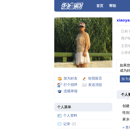
首页
帮助
xiaoya
已有 
用户
主页
心存
如果您
成为好
加为好友
给我留言
加为
打个招呼
发送消息
违规举报
个人
创建
个人菜单
性别
个人资料
家乡
记录
(2)
» 