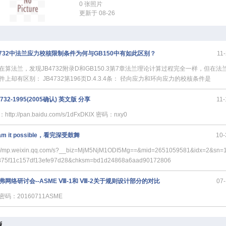
0 张照片
更新于 08-26
4732中法兰应力校核限制条件为何与GB150中有如此区别？
11-
在算法兰，发现JB4732附录D和GB150.3第7章法兰理论计算过程完全一样，但在法
件上却有区别： JB4732第196页D.4.3.4条： 径向应力和环向应力的校核条件是
4732-1995(2005确认) 英文版 分享
11-
http://pan.baidu.com/s/1dFxDKIX 密码：nxy0
am it possible，看完深受鼓舞
10-
://mp.weixin.qq.com/s?__biz=MjM5NjM1ODI5Mg==&mid=2651059581&idx=2&sn=
375f11c157df13efe97d28&chksm=bd1d24868a6aad90172806
弗网络研讨会--ASME Ⅷ-1和 Ⅷ-2关于规则设计部分的对比
07-
密码：20160711ASME
板