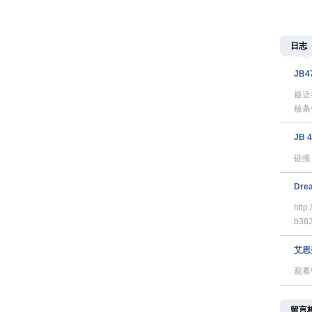
日志
JB
最近
核条
JB 
链接：
Dre
http
b38
艾思
观看
留言