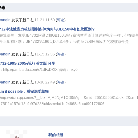
动态
yanqin
发表了新日志
11-21 11:59
(
评论
)
4732中法兰应力校核限制条件为何与GB150中有如此区别？
在算法兰，发现JB4732附录D和GB150.3第7章法兰理论计算过程完全一样，但在法
件上却有区别： JB4732第196页D.4.3.4条： 径向应力和环向应力的校核条件是
yanqin
发表了新日志
11-15 12:36
(
评论
)
4732-1995(2005确认) 英文版 分享
http://pan.baidu.com/s/1dFxDKIX 密码：nxy0
yanqin
发表了新日志
10-30 22:49
(
评论
)
am it possible，看完深受鼓舞
://mp.weixin.qq.com/s?__biz=MjM5NjM1ODI5Mg==&mid=2651059581&idx=2&sn=
375f11c157df13efe97d28&chksm=bd1d24868a6aad90172806
我的相册