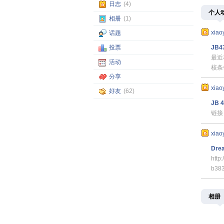
日志
(4)
个人
相册
(1)
xiao
话题
投票
JB
最近
活动
核条
分享
xiao
好友
(62)
JB 
链接：
xiao
Dre
http
b38
相册