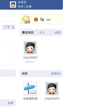
欢迎您
登录
|
注册
分享
最近来访
匿名
全部
chq19880305
6月11日
好友
全部(2)
设备圈客服
xnyju5626954
全部