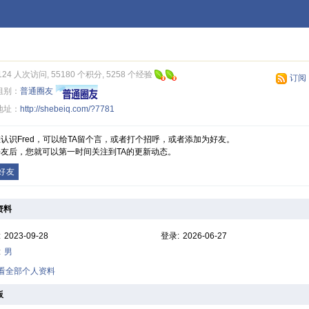
124 人次访问, 55180 个积分, 5258 个经验
订阅
组别：
普通圈友
地址：
http://shebeiq.com/?7781
认识Fred，可以给TA留个言，或者打个招呼，或者添加为好友。
友后，您就可以第一时间关注到TA的更新动态。
好友
资料
:
2023-09-28
登录:
2026-06-27
:
男
查看全部个人资料
板