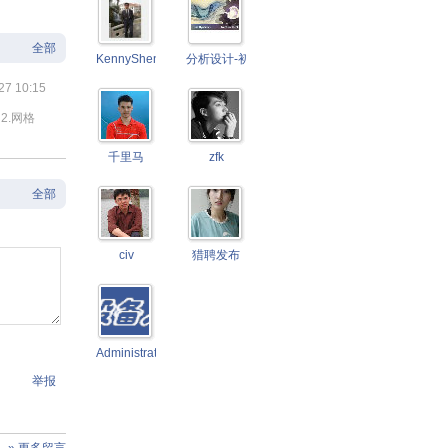
全部
KennyShen
分析设计-初学者
27 10:15
2.网格
千里马
zfk
全部
civ
猎聘发布
Administrator
举报