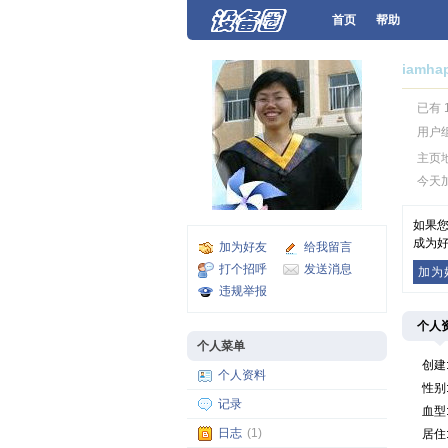
首页
帮助
iamha
已有 
用户
主页
今天
如果您
成为好
加为好友
给我留言
打个招呼
发送消息
加为
违规举报
个人
个人菜单
创建
个人资料
性别
记录
血型
日志
(1)
居住