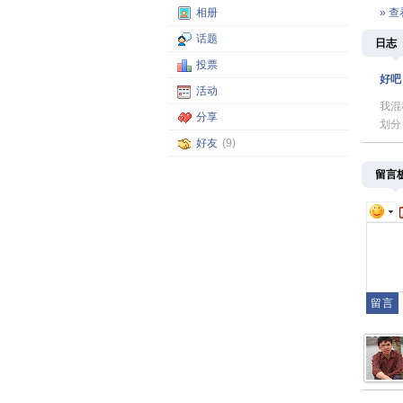
相册
» 
话题
日志
投票
好吧
活动
我混
分享
划分
好友
(9)
留言