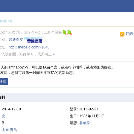
ppylxy
1527 人次访问, 289 个积分, 118 个经验
订阅
组别：
普通圈友
地址：
http://shebeiq.com/?1648
加入设备圈，好好学习，天天向上
»
认识iamhappylxy，可以给TA留个言，或者打个招呼，或者添加为好友。
友后，您就可以第一时间关注到TA的更新动态。
好友
资料
:
2014-12-10
登录:
2015-02-27
:
女
生日:
1986年11月1日
:
B
婚恋:
非单身
:
山东
青岛