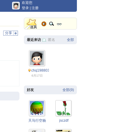
欢迎您
登录
|
注册
分享
最近来访
匿名
全部
chq19880305
6月17日
好友
全部(9)
天马行空杨
jsczdf