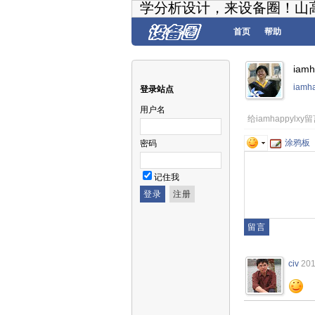
学分析设计，来设备圈！山
首页
帮助
iam
iamh
登录站点
用户名
给iamhappylxy
涂鸦板
密码
记住我
civ
201