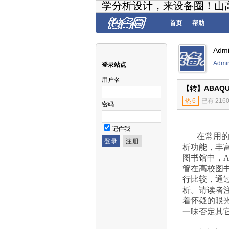
学分析设计，来设备圈！山
首页
帮助
Adm
Admi
登录站点
用户名
【转】ABAQ
热
6
已有 216
密码
记住我
在常用的
析功能，丰
图书馆中，A
管在高校图书
行比较，通
析。请读者
着怀疑的眼光
一味否定其