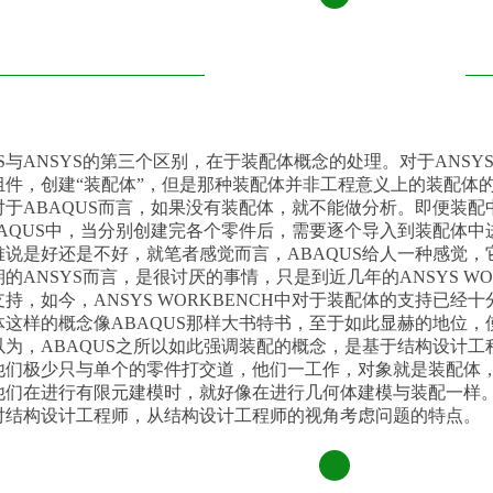
叁
US与ANSYS的第三个区别，在于装配体概念的处理。对于ANS
件，创建“装配体”，但是那种装配体并非工程意义上的装配体的
对于ABAQUS而言，如果没有装配体，就不能做分析。即便装
BAQUS中，当分别创建完各个零件后，需要逐个导入到装配体
难说是好还是不好，就笔者感觉而言，ABAQUS给人一种感觉
的ANSYS而言，是很讨厌的事情，只是到近几年的ANSYS WO
持，如今，ANSYS WORKBENCH中对于装配体的支持已经十
体这样的概念像ABAQUS那样大书特书，至于如此显赫的地位
以为，ABAQUS之所以如此强调装配的概念，是基于结构设计
他们极少只与单个的零件打交道，他们一工作，对象就是装配体，
他们在进行有限元建模时，就好像在进行几何体建模与装配一样。
对结构设计工程师，从结构设计工程师的视角考虑问题的特点。