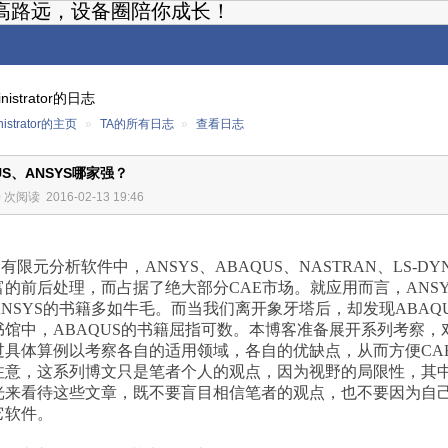
高路远，设备圈陪你成长！
inistrator的日志
nistrator的主页
»
TA的所有日志
»
查看日志
US、ANSYS哪家强？
0 次阅读
2016-02-13 19:46
有限元分析软件中，ANSYS、ABAQUS、NASTRAN、LS-
富的前后处理，而占据了绝大部分CAE市场。就应用而言，ANS
NSYS的书籍多如牛毛。而当我们离开象牙塔后，却发现ABAQ
馆中，ABAQUS的书籍屈指可数。本博客准备展开系列考察，对A
过具体算例以考察各自的适用领域，各自的优缺点，从而方便CA
注意，这系列博文只是笔者个人的观点，因为视野的局限性，其
来看待这些文章，既不要盲目相信笔者的观点，也不要因为自己习惯
它软件。