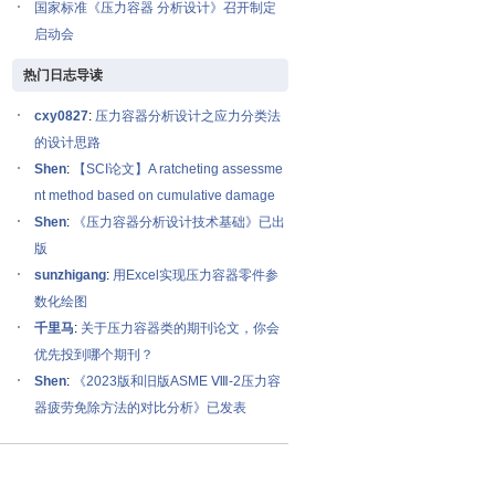
国家标准《压力容器 分析设计》召开制定
启动会
热门日志导读
cxy0827
:
压力容器分析设计之应力分类法
的设计思路
Shen
:
【SCI论文】A ratcheting assessme
nt method based on cumulative damage
Shen
:
《压力容器分析设计技术基础》已出
版
sunzhigang
:
用Excel实现压力容器零件参
数化绘图
千里马
:
关于压力容器类的期刊论文，你会
优先投到哪个期刊？
Shen
:
《2023版和旧版ASME Ⅷ-2压力容
器疲劳免除方法的对比分析》已发表