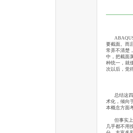
ABAQ
要截面。而
常弄不清楚
中，把截面
种统一，就
次以后，觉
总结这四
术化，倾向于
本概念方面
但事实上
几乎都不用
分，丰富多彩