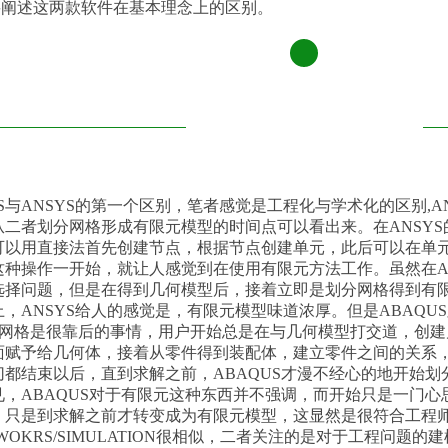
要阐述这两款软件在基本理念上的区别。
壹
US与ANSYS的第一个区别，笔者感觉是工程化与学术化的区别,A
从二者划分网格形成有限元模型的时间点可以看出来。在ANSY
可以用直接法首先创建节点，根据节点创建单元，此后可以在单
种操作一开始，就让人感觉到在使用有限元方法工作。虽然在ANS
选择问题，但是在得到几何模型后，接着立即是划分网格得到有
，ANSYS给人的感觉是，有限元模型味道浓厚。但是ABAQU
分网格是很靠后的事情，用户开始总是在与几何模型打交道，创
面赋予给几何体，接着从零件得到装配体，建立零件之间的关系
切都结束以后，直到求解之前，ABAQUS才漫不经心的地开始
见，ABAQUS对于有限元这种东西并不强调，而开始只是一门
，只是到求解之前才转变成为有限元模型，这显然是很符合工程师
IDWOKRS/SIMULATION很相似，二者关注的是对于工程问