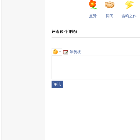
点赞
同问
雷鸣之作
评论 (
0
个评论)
涂鸦板