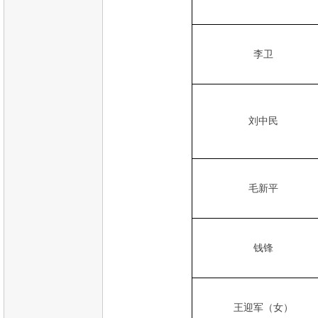
李卫
刘中民
毛新平
钱锋
王迎军（女）