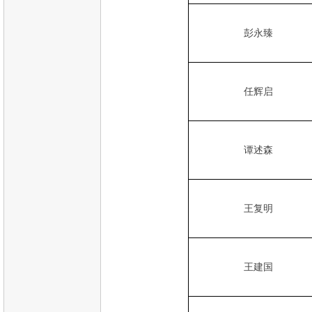
彭永臻
任辉启
谭述森
王复明
王建国