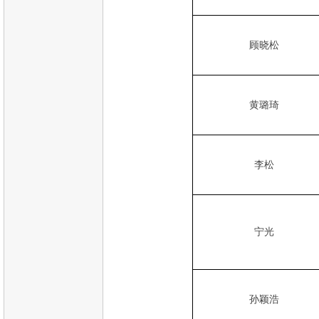
顾晓松
黄璐琦
李松
宁光
孙颖浩