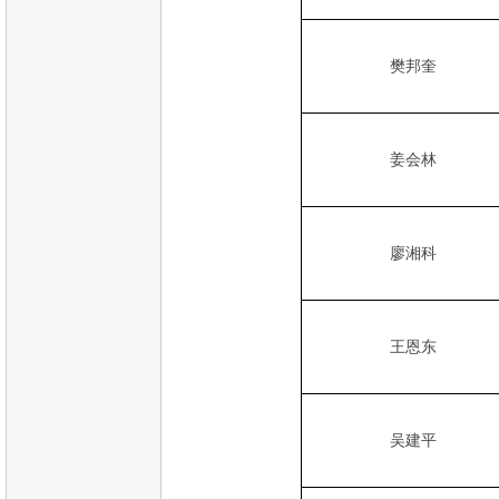
樊邦奎
姜会林
廖湘科
王恩东
吴建平