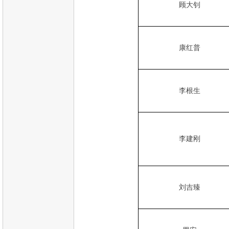
顾大钊
康红普
李根生
李建刚
刘吉臻