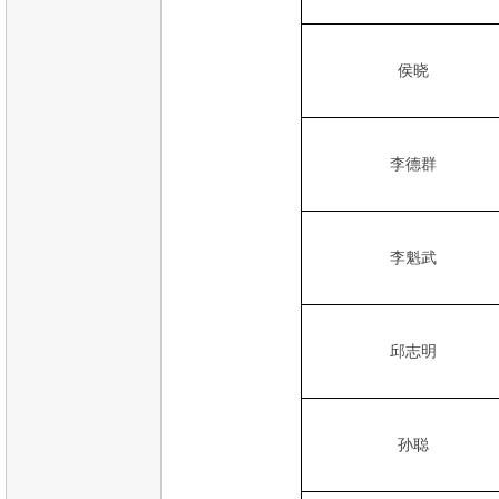
侯晓
李德群
李魁武
邱志明
孙聪