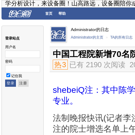
学分析设计，来设备圈！山高路远，设备圈陪你
首页
帮助
Administrator的日志
Administrator的主页
»
TA的所有日志
登录站点
用户名
中国工程院新增70名院
密码
热
3
已有 2190 次阅读
2
记住我
shebeiQ注：其
专业。
法制晚报快讯(记者李
注的院士增选名单上午