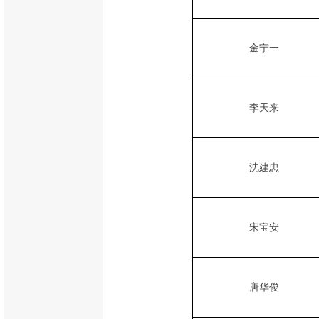
金宁一
李天来
沈建忠
宋宝安
唐华俊