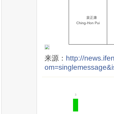
裴正康
Ching-Hon Pui
来源：
http://news.i
om=singlemessage&is
3