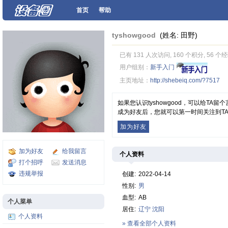
首页
帮助
tyshowgood
(姓名: 田野)
已有 131 人次访问, 160 个积分, 56 个
用户组别：
新手入门
主页地址：
http://shebeiq.com/?7517
如果您认识tyshowgood，可以给T
成为好友后，您就可以第一时间关注到T
加为好友
加为好友
给我留言
个人资料
打个招呼
发送消息
违规举报
创建:
2022-04-14
性别:
男
血型:
AB
个人菜单
居住:
辽宁
沈阳
个人资料
» 查看全部个人资料