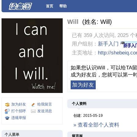
首页
帮助
Will
(姓名: Will)
已有 359 人次访问, 2025 
用户组别：
新手入门
主页地址：
http://shebeiq.c
如果您认识Will，可以给T
成为好友后，您就可以第一时
加为好友
个人资料
加为好友
给我留言
打个招呼
发送消息
创建:
2015-05-19
违规举报
» 查看全部个人资料
个人菜单
留言板