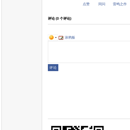
点赞
同问
雷鸣之作
评论 (
0
个评论)
涂鸦板