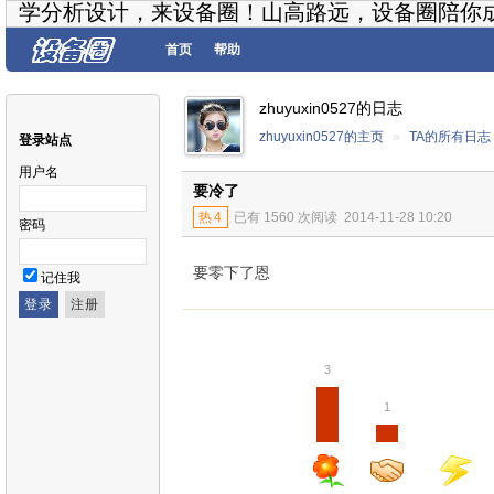
学分析设计，来设备圈！山高路远，设备圈陪你
首页
帮助
zhuyuxin0527的日志
zhuyuxin0527的主页
»
TA的所有日志
登录站点
用户名
要冷了
热
4
已有 1560 次阅读
2014-11-28 10:20
密码
要零下了恩
记住我
3
1