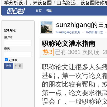
学分析设计，来设备圈！山高路远，设备圈陪你
首页
帮助
sunzhigang的日
登录站点
sunzhigang的主页
»
TA的所有日志
»
用户名
职称论文灌水指南
密码
热
3
已有 3061 次阅读
2
记住我
职称论文让很多人头
基础，第一次写论文
的朋友比较有帮助，
第一点，论文要求很
误会了，一般职称论