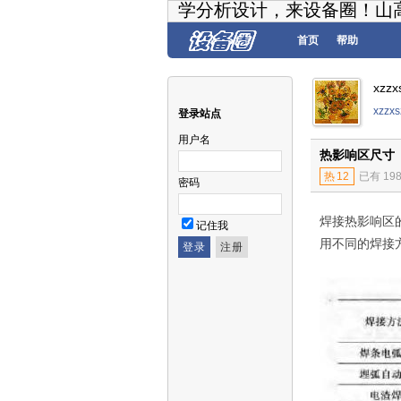
学分析设计，来设备圈！山
首页
帮助
xzz
xzz
登录站点
用户名
热影响区尺寸
热
12
已有 19
密码
焊接热影响区
记住我
用不同的焊接