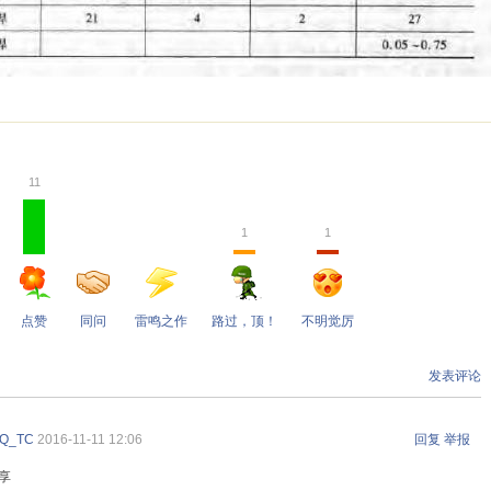
11
1
1
点赞
同问
雷鸣之作
路过，顶！
不明觉厉
发表评论
iQ_TC
2016-11-11 12:06
回复
举报
享