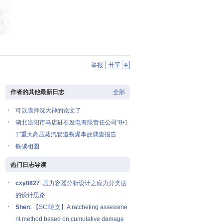
分享
举报
作者的其他最新日志
全部
可以膜拜沈大神的论文了
湖北当阳市马店矸石发电有限责任公司“8•1
1”重大高压蒸汽管道裂爆事故调查报告
铁碳相图
热门日志导读
cxy0827
:
压力容器分析设计之应力分类法
的设计思路
Shen
:
【SCI论文】A ratcheting assessme
nt method based on cumulative damage