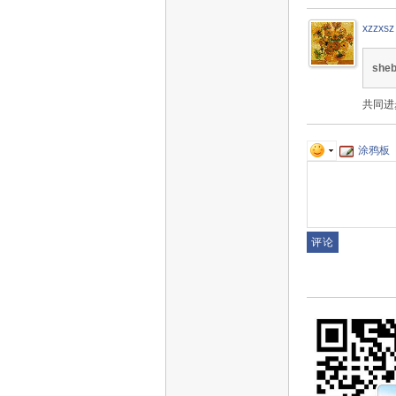
xzzxsz
she
共同进
涂鸦板