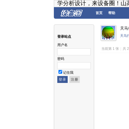
学分析设计，来设备圈！山
首页
帮助
天马
天马
登录站点
用户名
当前第 1 张
|
共 
密码
记住我