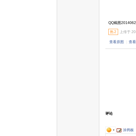
QQ截图2014062
热
2
上传于 2014
查看原图
|
查看
评论
涂鸦板