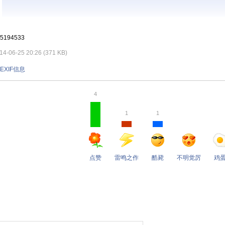
5194533
-06-25 20:26 (371 KB)
EXIF信息
4
1
1
点赞
雷鸣之作
酷毙
不明觉厉
鸡