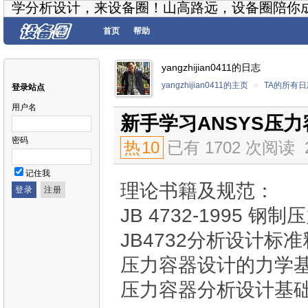
学分析设计，来设备圈！山高路远，设备圈陪你
首页
帮助
yangzhijian0411的日志
yangzhijian0411的主页
»
TA的所有日
登录站点
用户名
新手学习ANSYS压
密码
热
10
已有 1702 次阅读
记住我
理论书籍及规范：
JB 4732-1995
JB4732分析设计标
压力容器设计的力学基
压力容器分析设计基