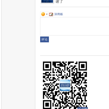
谢了
涂鸦板