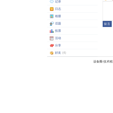
记录
日志
相册
话题
投票
活动
分享
好友
(4)
设备圈-技术精