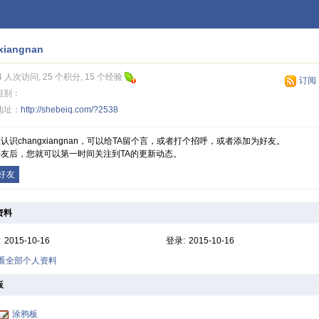
xiangnan
4 人次访问, 25 个积分, 15 个经验
订阅
组别：
地址：
http://shebeiq.com/?2538
认识changxiangnan，可以给TA留个言，或者打个招呼，或者添加为好友。
友后，您就可以第一时间关注到TA的更新动态。
好友
资料
:
2015-10-16
登录:
2015-10-16
查看全部个人资料
板
涂鸦板