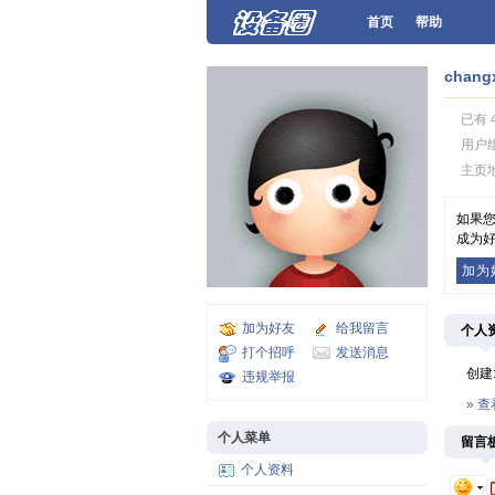
首页
帮助
chang
已有 
用户
主页
如果您
成为好
加为
加为好友
给我留言
个人
打个招呼
发送消息
创建
违规举报
» 
个人菜单
留言
个人资料