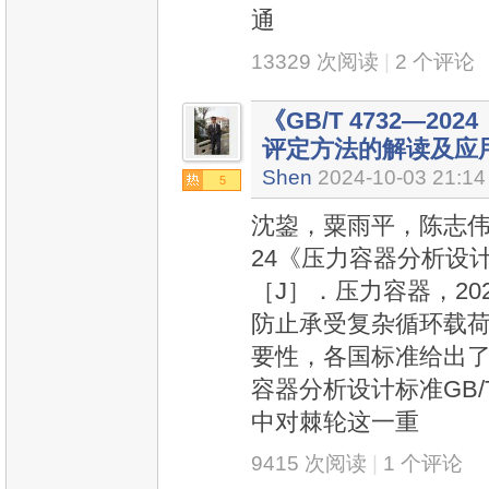
通
13329 次阅读
|
2 个评论
《GB/T 4732—2
评定方法的解读及应
Shen
2024-10-03 21:14
5
沈鋆，粟雨平，陈志伟，
24《压力容器分析设
［J］．压力容器，2024
防止承受复杂循环载
要性，各国标准给出
容器分析设计标准GB/T
中对棘轮这一重
9415 次阅读
|
1 个评论