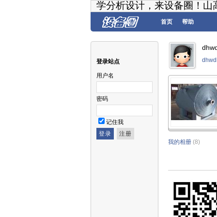
学分析设计，来设备圈！山
首页
帮助
dh
dhw
登录站点
用户名
密码
记住我
我的相册
(8)