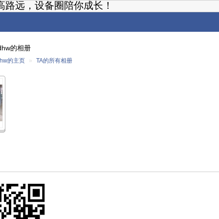
高路远，设备圈陪你成长！
wdhw的相册
dhw的主页
»
TA的所有相册