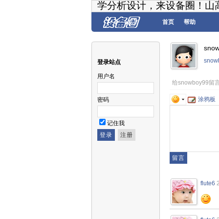
学分析设计，来设备圈！山
首页
帮助
sno
sno
登录站点
用户名
给snowboy99留
涂鸦板
密码
记住我
flute6