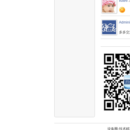
flute6
Admini
多多交
设备圈-技术精