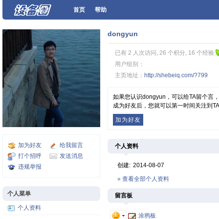
首页
帮助
dongyun
已有 2 人次访问, 26 个积分, 16 个经验
用户组别：
主页地址：
http://shebeiq.com/?799
如果您认识dongyun，可以给TA留个
成为好友后，您就可以第一时间关注到T
加为好友
加为好友
给我留言
个人资料
打个招呼
发送消息
创建:
2014-08-07
违规举报
» 查看全部个人资料
个人菜单
留言板
个人资料
涂鸦板