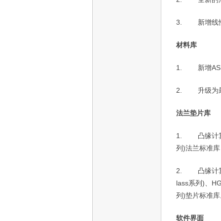
3.
新增线
材料库
1.
新增
AS
2.
升级为
法兰垫片库
1.
凸缘计
列
)
法兰标准库
2.
凸缘计
lass
系列
)
、
HG
列
)
垫片标准库
软件界面