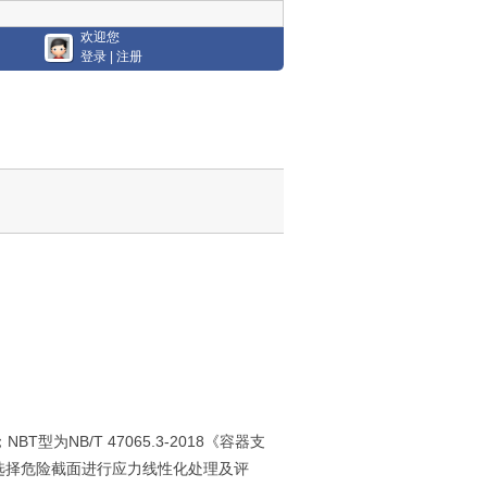
欢迎您
登录
|
注册
；
NBT
型为
NB/T 47065.3-2018
《容器支
选择危险截面进行应力线性化处理及评