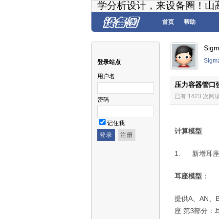
学分析设计，来设备圈！山
首页
帮助
Sig
Sig
登录站点
用户名
压力容器管口强
已有 1423 次阅
密码
记住我
计算模型
1.
新增耳
耳座模型
：
提供
A
、
AN
、
座
第
3
部分：