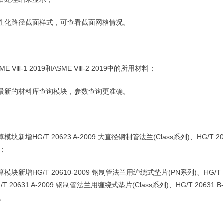
性化路径截面样式，可查看截面网格情况。
ME Ⅷ-1 2019
和
ASME Ⅷ-2 2019
中的所用材料；
最新的材料库查询模块，参数查询更准确。
算模块新增
HG/T 20623 A-2009
大直径钢制管法兰
(Class
系列
)
、
HG/T 2
；
算模块新增
HG/T 20610-2009
钢制管法兰用缠绕式垫片
(PN
系列
)
、
HG/T
/T 20631 A-2009
钢制管法兰用缠绕式垫片
(Class
系列
)
、
HG/T 20631 B
。