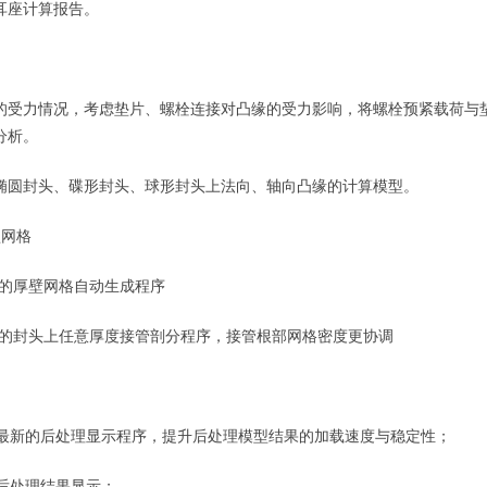
耳座计算报告。
的受力情况，考虑垫片、螺栓连接对凸缘的受力影响，将螺栓预紧载荷与
分析。
椭圆封头、碟形封头、球形封头上法向、轴向凸缘的计算模型。
型网格
的厚壁网格自动生成程序
的封头上任意厚度接管剖分程序，接管根部网格密度更协调
最新的后处理显示程序，提升后处理模型结果的加载速度与稳定性；
后处理结果显示；