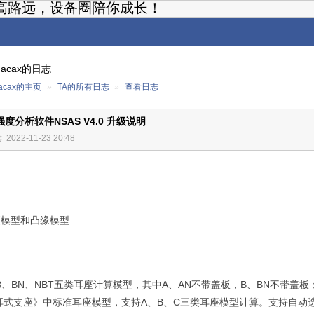
高路远，设备圈陪你成长！
macax的日志
macax的主页
»
TA的所有日志
»
查看日志
度分析软件NSAS V4.0 升级说明
读
2022-11-23 20:48
座模型和凸缘模型
B
、
BN
、
NBT
五类耳座计算模型，其中
A
、
AN
不带盖板，
B
、
BN
不带盖板
耳式支座》中标准耳座模型，支持
A
、
B
、
C
三类耳座模型计算。支持自动