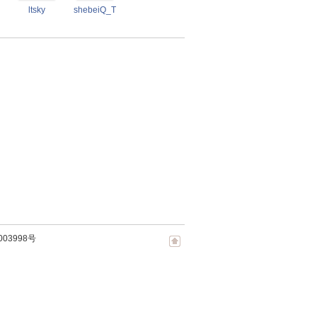
ltsky
shebeiQ_TC
003998号