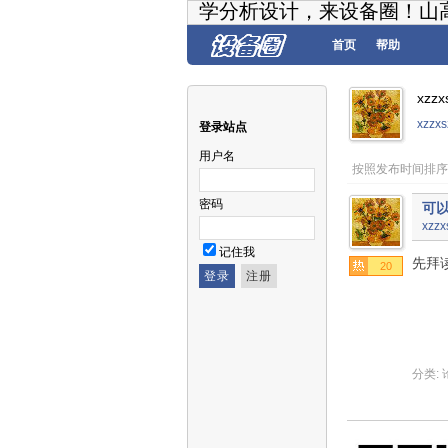
学分析设计，来设备圈！山
首页
帮助
xzz
xzz
登录站点
用户名
按照发布时间排序
密码
可
xzzx
记住我
先拜
20
分类: