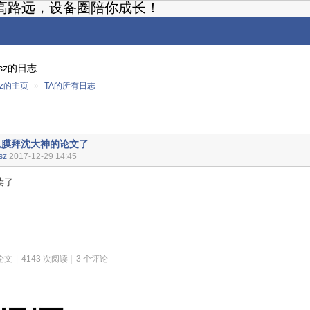
高路远，设备圈陪你成长！
xsz的日志
xsz的主页
»
TA的所有日志
以膜拜沈大神的论文了
sz
2017-12-29 14:45
读了
论文
|
4143 次阅读
|
3 个评论