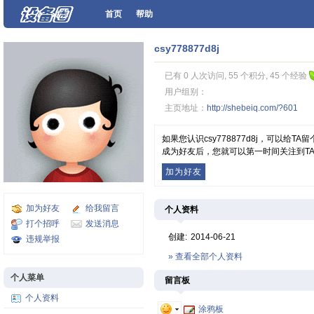
首页
帮助
csy778877d8j
已有 0 人次访问, 55 个积分, 45 个经验
用户组别：
主页地址：
http://shebeiq.com/?601
如果您认识csy778877d8j，可以给
成为好友后，您就可以第一时间关注到T
加为好友
加为好友
给我留言
个人资料
打个招呼
发送消息
创建:
2014-06-21
违规举报
» 查看全部个人资料
个人菜单
留言板
个人资料
涂鸦板