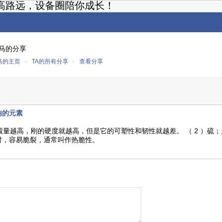
高路远，设备圈陪你成长！
马的分享
马的主页
»
TA的所有分享
»
查看分享
3
响的元素
含碳量越高，刚的硬度就越高，但是它的可塑性和韧性就越差。 （ 2 ）
时，容易脆裂，通常叫作热脆性。