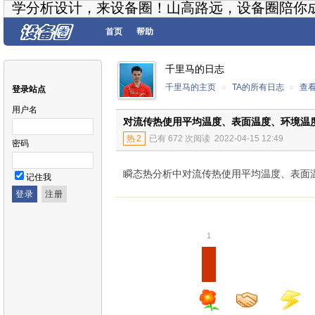
学分析设计，来设备圈！山高路远，设备圈陪你
首页
帮助
千里马的日志
千里马的主页
»
TA的所有日志
»
查
登录站点
用户名
对流传热使用平均温度、表面温度、环境温
热
2
已有 672 次阅读
2022-04-15 12:49
密码
瞬态热分析中对流传热使用平均温度、表面
记住我
1