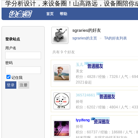
学分析设计，来设备圈！山高路远，设备圈陪你
首页
帮助
sgraries的好友
sgraries的主页
»
TA的好友列表
登录站点
用户名
共有 9 个好友
密码
玉儿
美女
积分：4828 / 经验：7326 / 人气：694
记住我
2021奋起
365724661
帅哥
积分：6202 / 经验：4804 / 人气：433
lyyifeng
帅哥
积分：60737 / 经验：18688 / 人气：8
好迷茫啊，在现实中找不到方向