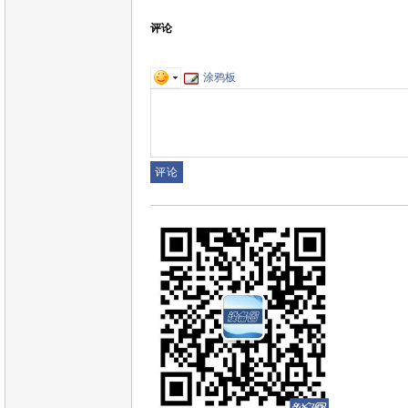
评论
涂鸦板