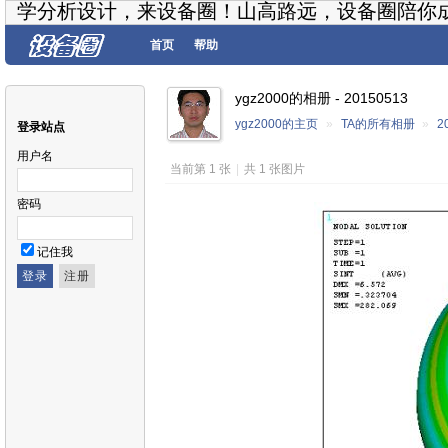
学分析设计，来设备圈！山高路远，设备圈陪你
首页
帮助
ygz2000的相册 - 20150513
ygz2000的主页
»
TA的所有相册
»
2
登录站点
用户名
当前第 1 张
|
共 1 张图片
密码
记住我