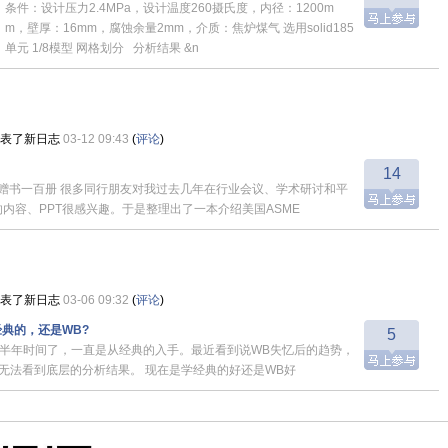
条件：设计压力2.4MPa，设计温度260摄氏度，内径：1200m
m，壁厚：16mm，腐蚀余量2mm，介质：焦炉煤气 选用solid185
单元 1/8模型 网格划分 分析结果 &n
表了新日志
03-12 09:43
(
评论
)
14
赠书一百册 很多同行朋友对我过去几年在行业会议、学术研讨和平
内容、PPT很感兴趣。于是整理出了一本介绍美国ASME
表了新日志
03-06 09:32
(
评论
)
经典的，还是WB?
5
将近半年时间了，一直是从经典的入手。最近看到说WB失忆后的趋势，
无法看到底层的分析结果。 现在是学经典的好还是WB好