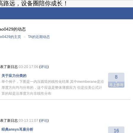
高路远，设备圈陪你成长！
tao0429的动态
tao0429的主页
»
TA的近期动态
表了新日志
03-20 17:06
(
评论
)
关于应力分类的
8
举个例子，下图是一内压圆筒的线性化结果 其中memberane是沿
厚度方向均与分布的，这个应该是整体薄膜应力 但是拉美公式计
算的却是沿厚度方向非线性分布
表了新日志
03-13 11:07
(
评论
)
经典ansys耳座分析
16