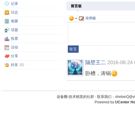
记录
留言板
日志
涂鸦板
相册
话题
投票
活动
分享
隔壁王二
2016-08-24 
好友
(8)
卧槽，涛锅
设备圈-技术精英的社群 -
联系我们：shebeiQ@vip
Powered by
UCenter H