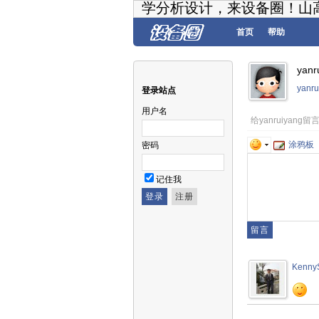
学分析设计，来设备圈！山
首页
帮助
yan
yanr
登录站点
用户名
给yanruiyang留
涂鸦板
密码
记住我
Kenny