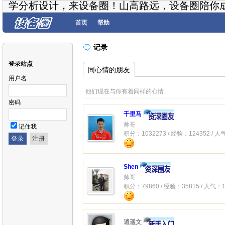
学分析设计，来设备圈！山高路远，设备圈陪你
首页
帮助
记录
登录站点
同心情的朋友
用户名
他们现在与你有着同样的心情
密码
千里马
帅哥
记住我
积分：1032273 / 经验：124352 / 人
Shen
帅哥
积分：79860 / 经验：35815 / 人气：1
逍遥文