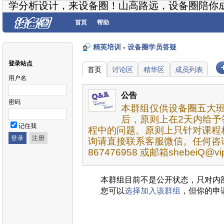
学分析设计，来设备圈！山高路远，设备圈陪你
首页
帮助
精英培训
-
设备圈学员答疑
登录站点
首页
讨论区
精华区
成员列表
用户名
公告
密码
本群组仅供设备圈五大
后，原则上在2天内给予
记住我
程中的问题。原则上只针对课程
询请直接联系客服微信。任何咨
867476958 或邮箱shebeiQ@vip
本群组目前不是公开状态，只对内
您可以
选择加入该群组
，但你的申