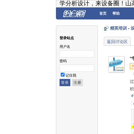
学分析设计，来设备圈！山
首页
帮助
精英培训
-
登录站点
返回讨论区
用户名
“
密码
截
记住我
过
积