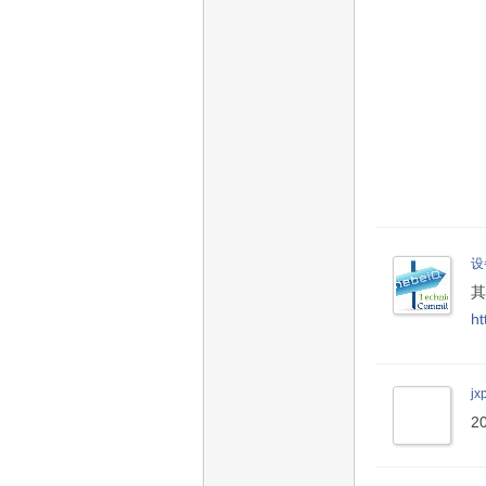
设
其
h
jx
2