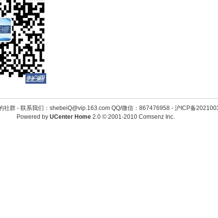
的社群 -
联系我们：shebeiQ@vip.163.com QQ/微信：867476958
-
沪ICP备202100
Powered by
UCenter Home
2.0
© 2001-2010
Comsenz Inc.