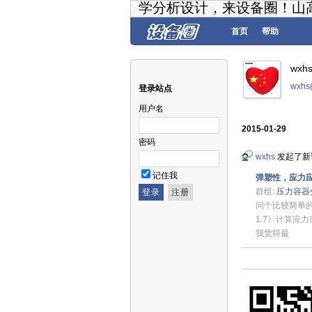
学分析设计，来设备圈！山
首页
帮助
wx
wxh
登录站点
用户名
2015-01-29
密码
wxhs
发起了新
记住我
弹塑性，应力
群组:
压力容器
问个比较简单
1.7》计算应
我觉得最