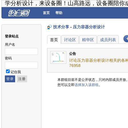
学分析设计，来设备圈！山高路远，设备圈陪你
首页
帮助
技术分享
-
压力容器分析设计
登录站点
首页
讨论区
精华区
成员列表
用户名
公告
密码
讨论压力容器分析设计相关的各种
76958
记住我
本群组目前不是公开状态，只对内部成员开放
您可以立即
选择加入该群组
。