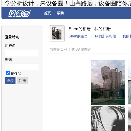
学分析设计，来设备圈！山高路远，设备圈陪你
首页
帮助
Shen的相册 - 我的相册
Shen的主页
»
TA的所有相册
»
我的
登录站点
用户名
当前第 1 张
|
共 88 张图片
密码
记住我