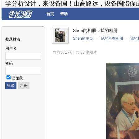
学分析设计，来设备圈！山高路远，设备圈陪你
首页
帮助
Shen的相册 - 我的相册
Shen的主页
»
TA的所有相册
»
我的
登录站点
用户名
当前第 1 张
|
共 88 张图片
密码
记住我