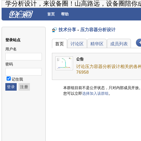
学分析设计，来设备圈！山高路远，设备圈陪你
首页
帮助
技术分享
-
压力容器分析设计
登录站点
首页
讨论区
精华区
成员列表
用户名
公告
密码
讨论压力容器分析设计相关的各种
76958
记住我
本群组目前不是公开状态，只对内部成员开放
您可以立即
选择加入该群组
。