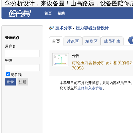
学分析设计，来设备圈！山高路远，设备圈陪你
首页
帮助
技术分享
-
压力容器分析设计
登录站点
首页
讨论区
精华区
成员列表
用户名
公告
密码
讨论压力容器分析设计相关的各种
76958
记住我
本群组目前不是公开状态，只对内部成员开放
您可以立即
选择加入该群组
。