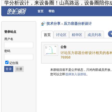
学分析设计，来设备圈！山高路远，设备圈陪你
首页
帮助
技术分享
-
压力容器分析设计
登录站点
首页
讨论区
精华区
成员列表
用户名
公告
密码
讨论压力容器分析设计相关的各种
76958
记住我
本群组目前不是公开状态，只对内部成员开放
您可以立即
选择加入该群组
。