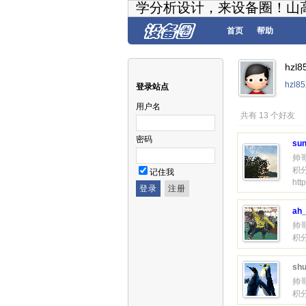
学分析设计，来设备圈！山
首页
帮助
hzl
hzl
登录站点
用户名
共有 13 个好友
密码
sun
帅
积分
记住我
htt
ah
帅
积分
shu
帅
积分