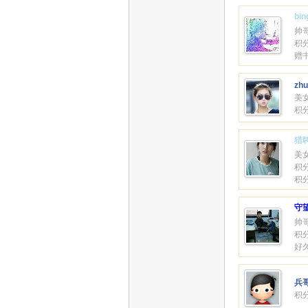
bin
帅
积分
赠
zhu
美
积分
猎
美
积分
积
守望
帅
积分
好
兵
积分