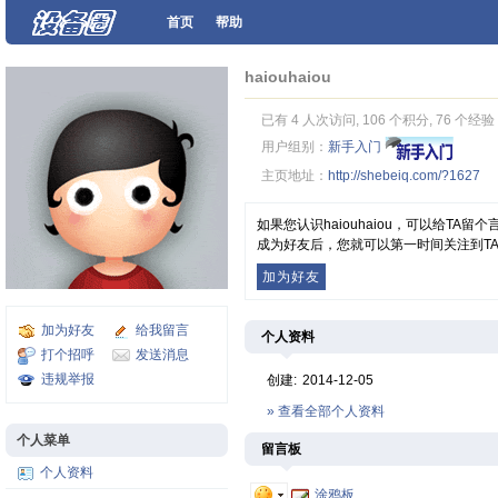
首页
帮助
haiouhaiou
已有 4 人次访问, 106 个积分, 76 个经验
用户组别：
新手入门
主页地址：
http://shebeiq.com/?1627
如果您认识haiouhaiou，可以给TA
成为好友后，您就可以第一时间关注到T
加为好友
加为好友
给我留言
个人资料
打个招呼
发送消息
违规举报
创建:
2014-12-05
» 查看全部个人资料
个人菜单
留言板
个人资料
涂鸦板