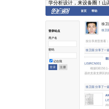
学分析设计，来设备圈！山
首页
帮助
徐卫
徐卫
登录站点
用户名
按分享类型查看
密码
徐卫国
分享了一
容
记住我
LISIRCN001
根据GB150.1
器的支座支撑区的
徐卫国
分享了一
A
LI
A