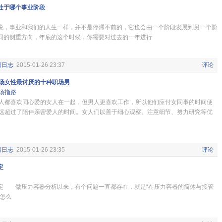
处于哪个事业阶段
说，事业和我们的人生一样，并不是停滞不前的，它也会由一个阶段发展到另一个阶
同的侧重方向，年底的这个时候，你需要对过去的一年进行
篇日志
2015-01-26 23:37
评论
场女性最讨厌的十种职场男
场指路
人都喜欢同心爱的女人在一起，但男人更喜欢工作，所以他们应付女同事的时间便
远超过了陪伴亲密爱人的时间。女人们以善于细心观察、注意细节、努力研究等优
篇日志
2015-01-26 23:35
评论
定
定 做压力容器分析以来，有个问题一直都存在，就是“在压力容器的筒体与接管
该怎么