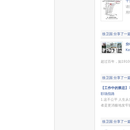
千
请
用
徐卫国
分享了一
分
Ke
壳
超过百年，如1910
徐卫国
分享了一
【工作中的禁忌】 
职场指路
1.这不公平 人
者是更消极地发牢骚
徐卫国
分享了一