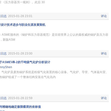
 -2 《压力容器另一规则》。此后 30
篇日志
2015-01-28 23:01
评论
分析设计技术进步与职业生涯发展契机
SME颁布的《锅炉和压力容器规范》是目前世界上公认的最权威的锅炉及压力容
年，新版ASM
篇日志
2015-01-28 23:00
评论
于ASMEⅧ-2的千吨级气化炉分析设计
nnyShen
化炉及废热锅炉系统是粉煤气化装置的核心设备。气化炉、导管、气体返向室、
热锅炉组成了一个整体结构安装在气化岛内
篇日志
2015-01-28 22:59
评论
何精确地确定极限载荷的坐标值