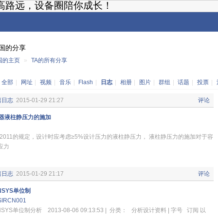
高路远，设备圈陪你成长！
国的分享
国的主页
»
TA的所有分享
：
全部
|
网址
|
视频
|
音乐
|
Flash
|
日志
|
相册
|
图片
|
群组
|
话题
|
投票
|
篇日志
2015-01-29 21:27
评论
器液柱静压力的施加
-2011的规定，设计时应考虑≥5%设计压力的液柱静压力， 液柱静压力的施加对于容
应力
篇日志
2015-01-29 21:17
评论
NSYS单位制
SIRCN001
NSYS单位制分析 2013-08-06 09:13:53 | 分类： 分析设计资料 | 字号 订阅 以