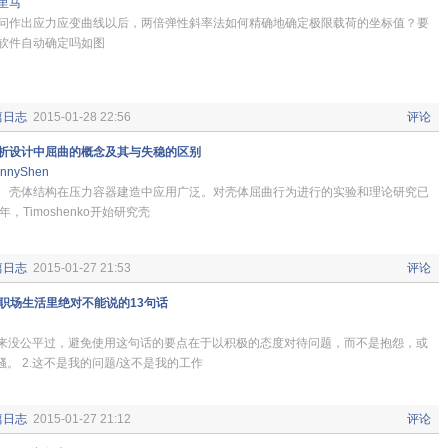
里马
问作出应力应变曲线以后，两倍弹性斜率法如何精确地确定极限载荷的坐标值？要
软件自动确定吗如图
篇日志
2015-01-28 22:56
评论
析设计中屈曲的概念及其与失稳的区别
nnyShen
体结构在压力容器建造中应用广泛。对壳体屈曲行为进行的实验和理论研究已
年，Timoshenko开始研究壳
篇日志
2015-01-27 21:53
评论
职场生活里绝对不能说的13句话
生从来没公平过，避免使用这句话的要点在于以积极的态度对待问题，而不是抱怨，或
。 2.这不是我的问题/这不是我的工作
篇日志
2015-01-27 21:12
评论