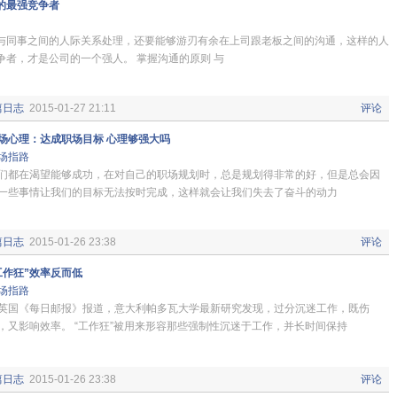
的最强竞争者
与同事之间的人际关系处理，还要能够游刃有余在上司跟老板之间的沟通，这样的人
争者，才是公司的一个强人。 掌握沟通的原则 与
篇日志
2015-01-27 21:11
评论
场心理：达成职场目标 心理够强大吗
场指路
们都在渴望能够成功，在对自己的职场规划时，总是规划得非常的好，但是总会因
一些事情让我们的目标无法按时完成，这样就会让我们失去了奋斗的动力
篇日志
2015-01-26 23:38
评论
工作狂”效率反而低
场指路
英国《每日邮报》报道，意大利帕多瓦大学最新研究发现，过分沉迷工作，既伤
，又影响效率。 “工作狂”被用来形容那些强制性沉迷于工作，并长时间保持
篇日志
2015-01-26 23:38
评论