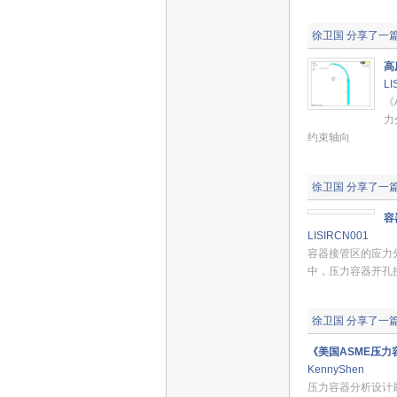
徐卫国
分享了一
高
LI
《
力
约束轴向
徐卫国
分享了一
容
LISIRCN001
容器接管区的应力
中，压力容器开孔
徐卫国
分享了一
《美国ASME压
KennyShen
压力容器分析设计最