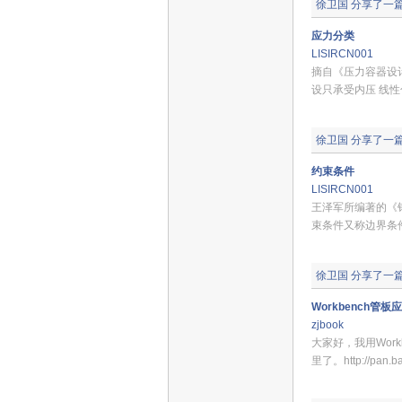
徐卫国
分享了一
应力分类
LISIRCN001
摘自《压力容器设
设只承受内压 线性
徐卫国
分享了一
约束条件
LISIRCN001
王泽军所编著的《
束条件又称边界条
徐卫国
分享了一
Workbench管板
zjbook
大家好，我用Wor
里了。http://pan.