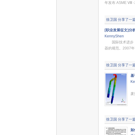
年发布 ASME Ⅷ
徐卫国
分享了一
[职业发展征文]
KennyShen
国际技术进步：A
器的规范。2007
徐卫国
分享了一
基
Ke
气
废
徐卫国
分享了一
如