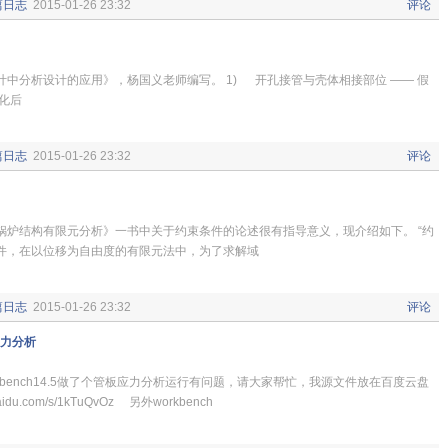
篇日志
2015-01-26 23:32
评论
计中分析设计的应用》，杨国义老师编写。 1) 开孔接管与壳体相接部位 —— 假
化后
篇日志
2015-01-26 23:32
评论
锅炉结构有限元分析》一书中关于约束条件的论述很有指导意义，现介绍如下。 “约
件，在以位移为自由度的有限元法中，为了求解域
篇日志
2015-01-26 23:32
评论
应力分析
kbench14.5做了个管板应力分析运行有问题，请大家帮忙，我源文件放在百度云盘
baidu.com/s/1kTuQvOz 另外workbench