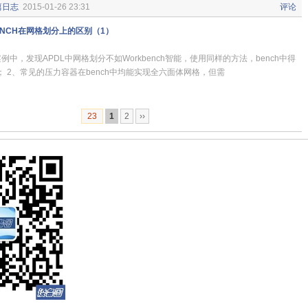
篇日志
2015-01-26 23:31
评论
BENCH在网格划分上的区别（1）
例中，发现APDL中网格划分不如Workbench智能，使用同样的方法，bench中得
 2、常见的压力容器在bench中均能实现全六面体网格，但需
23
1
2
››