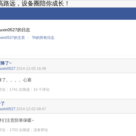
高路远，设备圈陪你成长！
yuxin0527的日志
uxin0527的主页
»
TA的所有日志
降了~
uxin0527
2014-12-05 16:48
降了。。。。心塞
讨论
|
1741 次阅读
|
10 个评论
冷了
uxin0527
2014-12-02 08:47
伴们注意防寒保暖~
讨论
|
1703 次阅读
|
没有评论