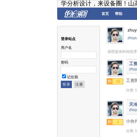
学分析设计，来设备圈！山
首页
帮助
zhu
zhuy
登录站点
用户名
按照发布时间排序
密码
工资
zhuy
记住我
工资
15
分类:
天
zhuy
小伙
2
分类: