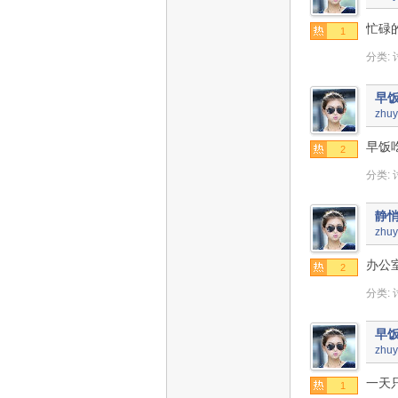
忙碌
1
分类:
早
zhuy
早饭
2
分类:
静
zhuy
办公
2
分类:
早
zhuy
一天
1