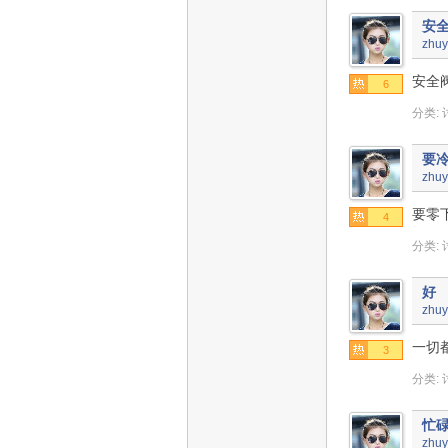
安
zhuy
安全
6
分类:
要
zhuy
要零
4
分类:
好
zhuy
一切
3
分类:
忙
zhuy