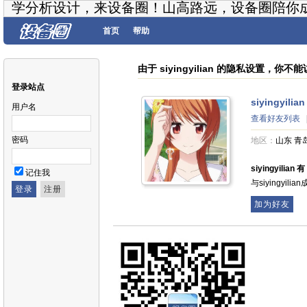
学分析设计，来设备圈！山高路远，设备圈陪你
首页
帮助
由于 siyingyilian 的隐私设置，你
登录站点
siyingyilian
用户名
查看好友列表
密码
地区：
山东 青
siyingyilia
记住我
与siyingyi
加为好友