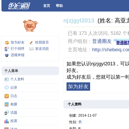
首页
帮助
njzjgyl2013
(姓名: 高亚
已有 173 人次访问, 5182 
用户组别：
普通圈友
加为好友
给我留言
打个招呼
发送消息
主页地址：
http://shebeiq.c
违规举报
如果您认识njzjgyl201
好友。
个人菜单
成为好友后，您就可以第一时
个人资料
加为好友
记录
日志
个人资料
相册
话题
创建:
2014-11-07
投票
性别:
男
血型:
B