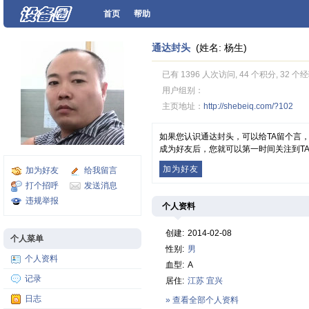
首页
帮助
通达封头
(姓名: 杨生)
已有 1396 人次访问, 44 个积分, 32 个
用户组别：
主页地址：
http://shebeiq.com/?102
如果您认识通达封头，可以给TA留个言
成为好友后，您就可以第一时间关注到T
加为好友
加为好友
给我留言
打个招呼
发送消息
违规举报
个人资料
创建:
2014-02-08
个人菜单
性别:
男
个人资料
血型:
A
记录
居住:
江苏
宜兴
日志
» 查看全部个人资料