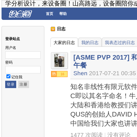
学分析设计，来设备圈！山高路远，设备圈陪你
首页
帮助
日志
登录站点
大家的日志
我的日志
我表态过的日志
用户名
[ASME PVP 20
密码
午餐
Shen
2017-07-21 00:35
16
记住我
知名非线性有限元软件
C即以其名字命名！牛人
大陆和香港给教授们讲
QUS的创始人DAVID
中国给我们大家也讲
1477 次阅读
|
没有评论