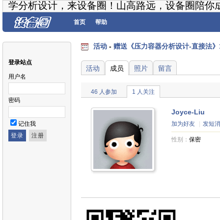
学分析设计，来设备圈！山高路远，设备圈陪你
首页
帮助
活动
-
赠送《压力容器分析设计-直接法》1
登录站点
活动
成员
照片
留言
用户名
46 人参加
1 人关注
密码
Joyce-Liu
记住我
加为好友
|
发短
性别：
保密