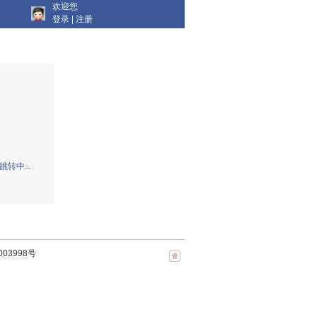
欢迎您
登录
|
注册
跳转中...
003998号